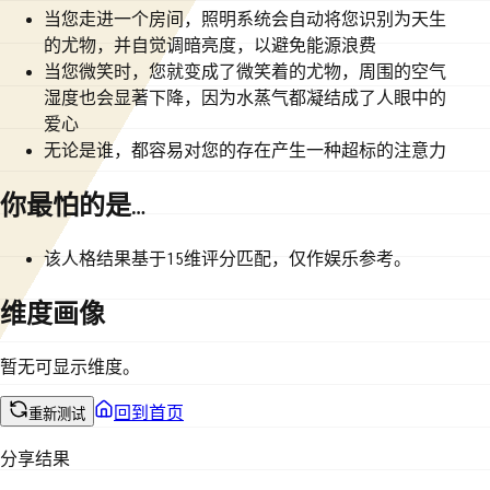
当您走进一个房间，照明系统会自动将您识别为天生
的尤物，并自觉调暗亮度，以避免能源浪费
当您微笑时，您就变成了微笑着的尤物，周围的空气
湿度也会显著下降，因为水蒸气都凝结成了人眼中的
爱心
无论是谁，都容易对您的存在产生一种超标的注意力
你最怕的是…
该人格结果基于15维评分匹配，仅作娱乐参考。
维度画像
暂无可显示维度。
回到首页
重新测试
分享结果