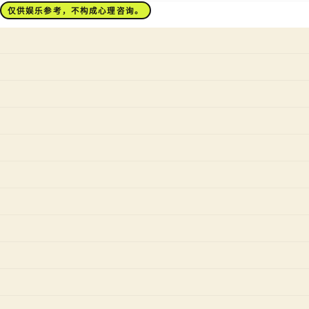
仅供娱乐参考，不构成心理咨询。