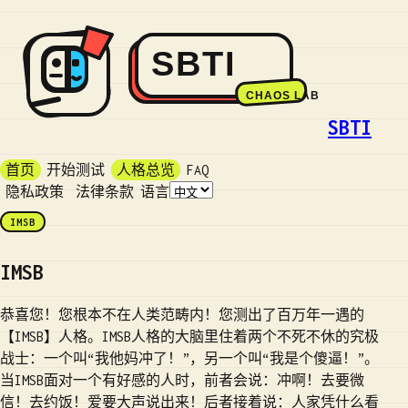
SBTI
首页
开始测试
人格总览
FAQ
隐私政策
法律条款
语言
IMSB
IMSB
恭喜您！您根本不在人类范畴内！您测出了百万年一遇的
【IMSB】人格。IMSB人格的大脑里住着两个不死不休的究极
战士：一个叫“我他妈冲了！”，另一个叫“我是个傻逼！”。
当IMSB面对一个有好感的人时，前者会说：冲啊！去要微
信！去约饭！爱要大声说出来！后者接着说：人家凭什么看