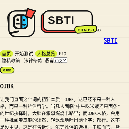
SBTI
首页
开始测试
人格总览
FAQ
隐私政策
法律条款
语言
OJBK
OJBK
让我们直面这个词的粗犷本质：OJBK。这已经不是一种人
格，而是一种统治哲学。当凡人面临“中午吃米饭还是面条”
的世纪抉择时，大脑在激烈燃烧卡路里；而OJBK人格，会用
一种批阅奏章般的淡然，轻飘飘地吐出两个字：都行。这不
是没主见，这是在告诉你：尔等凡俗的选择，于朕而言，皆